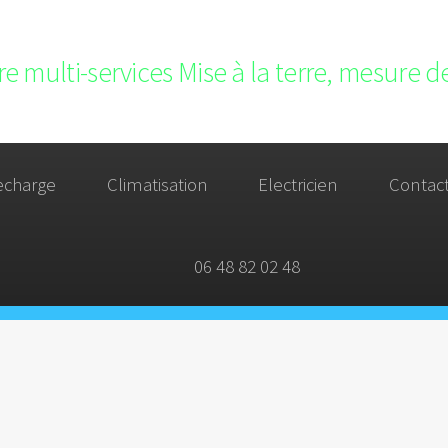
e multi-services Mise à la terre, mesure de
echarge
Climatisation
Electricien
Contac
06 48 82 02 48