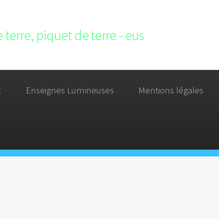
 terre, piquet de terre - eus
t
Enseignes Lumineuses
Mentions légales