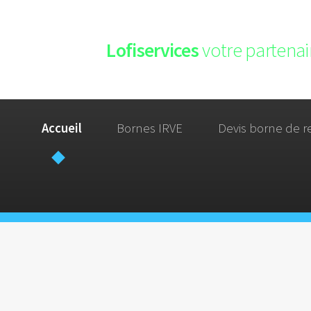
Lofiservices
votre partenair
Accueil
Bornes IRVE
Devis borne de r