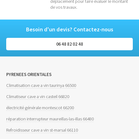
déplacement pour faire évaluer le montant
de vos travaux.
Besoin d'un devis? Contactez-nous
06 48 82 02 48
PYRENEES ORIENTALES
Climatisation cave a vin taurinya 66500
Climatiseur cave a vin casteil 66820
électricité générale montescot 66200
réparation interrupteur maureillas-las-illas 66480
Refroidisseur cave a vin st-marsal 66110