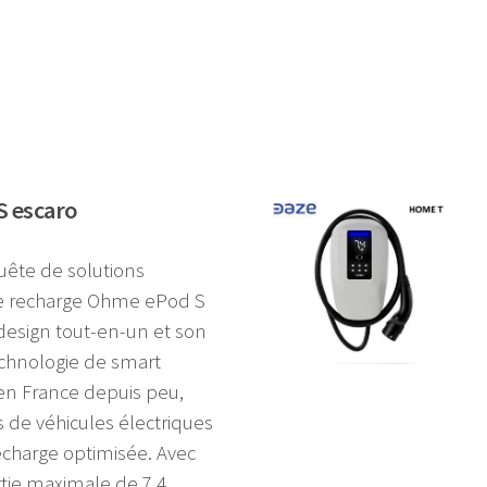
 escaro
ête de solutions
de recharge Ohme ePod S
 design tout-en-un et son
echnologie de smart
 en France depuis peu,
s de véhicules électriques
charge optimisée. Avec
tie maximale de 7,4