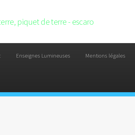
terre, piquet de terre - escaro
t
Enseignes Lumineuses
Mentions légales