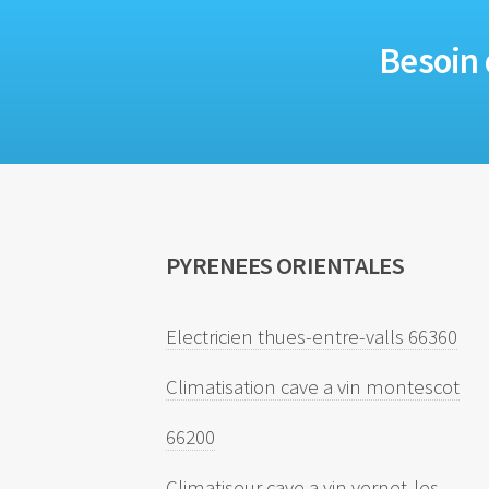
Besoin 
PYRENEES ORIENTALES
Electricien thues-entre-valls 66360
Climatisation cave a vin montescot
66200
Climatiseur cave a vin vernet-les-