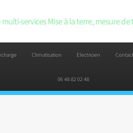
 multi-services Mise à la terre, mesure de 
echarge
Climatisation
Electricien
Contac
06 48 82 02 48