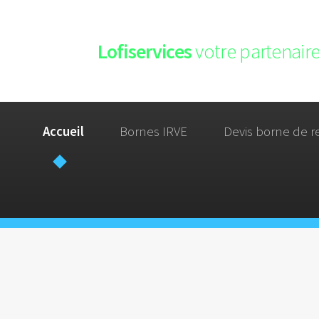
Lofiservices
votre partenaire
Accueil
Bornes IRVE
Devis borne de r