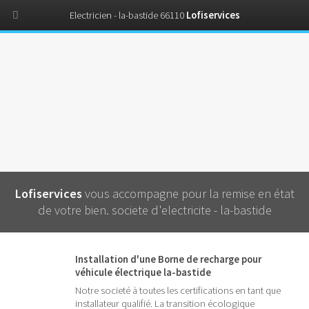
Electricien - la-bastide 66110
Lofiservices
Lofiservices
vous accompagne pour la remise en état
de votre bien. societe d'electricite - la-bastide
Installation d'une Borne de recharge pour
véhicule électrique la-bastide
Notre societé à toutes les certifications en tant que
installateur qualifié. La transition écologique