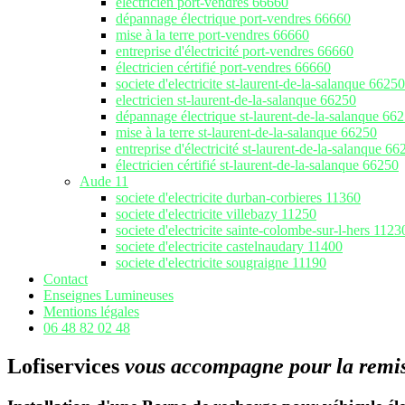
electricien port-vendres 66660
dépannage électrique port-vendres 66660
mise à la terre port-vendres 66660
entreprise d'électricité port-vendres 66660
électricien cértifié port-vendres 66660
societe d'electricite st-laurent-de-la-salanque 66250
electricien st-laurent-de-la-salanque 66250
dépannage électrique st-laurent-de-la-salanque 66
mise à la terre st-laurent-de-la-salanque 66250
entreprise d'électricité st-laurent-de-la-salanque 66
électricien cértifié st-laurent-de-la-salanque 66250
Aude 11
societe d'electricite durban-corbieres 11360
societe d'electricite villebazy 11250
societe d'electricite sainte-colombe-sur-l-hers 1123
societe d'electricite castelnaudary 11400
societe d'electricite sougraigne 11190
Contact
Enseignes Lumineuses
Mentions légales
06 48 82 02 48
Lofiservices
vous accompagne pour la remise 