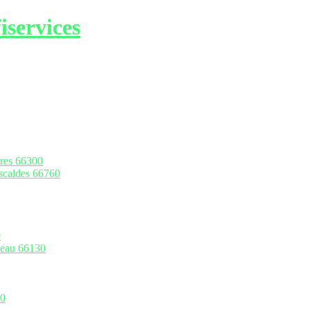
iservices
pres 66300
escaldes 66760
0
ateau 66130
90