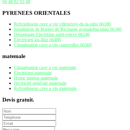
06 48 82 02 48
PYRENEES ORIENTALES
Refroidisseur cave a vin villeneuve-de-la-raho 66180
Installateur de Bornes de Recharge ayguatebia-talau 66360
Dépannage Electrique saint-esteve 66240
Electricien las-illas 66480
Climatisation cave a vin canaveilles 66360
matemale
Climatisation cave a vin matemale
Electricien matemale
Home staging matemale
électricité générale matemale
Refroidisseur cave a vin matemale
Devis gratuit.