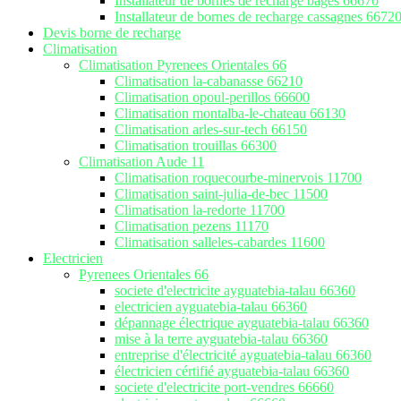
Installateur de bornes de recharge bages 66670
Installateur de bornes de recharge cassagnes 6672
Devis borne de recharge
Climatisation
Climatisation Pyrenees Orientales 66
Climatisation la-cabanasse 66210
Climatisation opoul-perillos 66600
Climatisation montalba-le-chateau 66130
Climatisation arles-sur-tech 66150
Climatisation trouillas 66300
Climatisation Aude 11
Climatisation roquecourbe-minervois 11700
Climatisation saint-julia-de-bec 11500
Climatisation la-redorte 11700
Climatisation pezens 11170
Climatisation salleles-cabardes 11600
Electricien
Pyrenees Orientales 66
societe d'electricite ayguatebia-talau 66360
electricien ayguatebia-talau 66360
dépannage électrique ayguatebia-talau 66360
mise à la terre ayguatebia-talau 66360
entreprise d'électricité ayguatebia-talau 66360
électricien cértifié ayguatebia-talau 66360
societe d'electricite port-vendres 66660