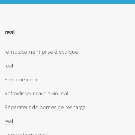
real
remplacement prise électrique
real
Electricien real
Refroidisseur cave a vin real
Réparateur de bornes de recharge
real
Home staging real