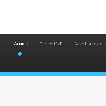
Accueil
Bornes IRVE
Devis borne de r