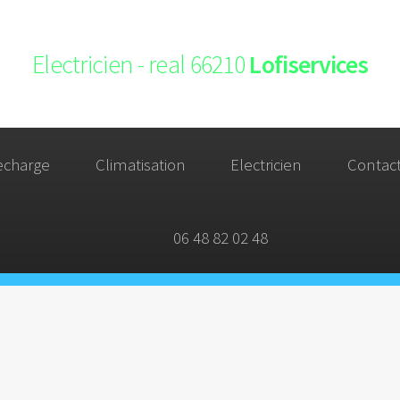
Electricien - real 66210
Lofiservices
echarge
Climatisation
Electricien
Contac
06 48 82 02 48