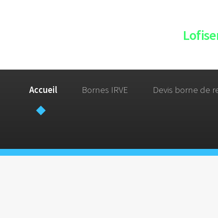
Lofise
Accueil
Bornes IRVE
Devis borne de r