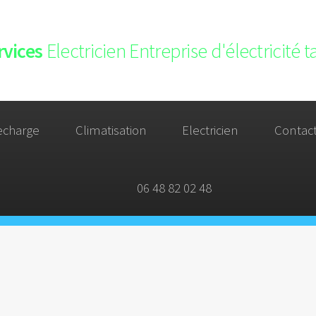
rvices
Electricien Entreprise d'électricité 
echarge
Climatisation
Electricien
Contac
06 48 82 02 48